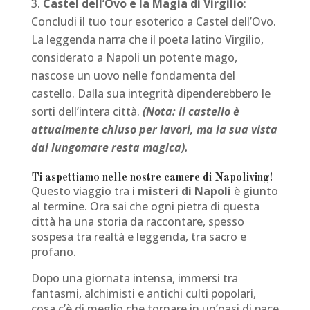
Castel dell’Ovo e la Magia di Virgilio
:
Concludi il tuo tour esoterico a Castel dell’Ovo.
La leggenda narra che il poeta latino Virgilio,
considerato a Napoli un potente mago,
nascose un uovo nelle fondamenta del
castello. Dalla sua integrità dipenderebbero le
sorti dell’intera città.
(Nota: il castello è
attualmente chiuso per lavori, ma la sua vista
dal lungomare resta magica).
Ti aspettiamo nelle nostre camere di Napoliving!
Questo viaggio tra i
misteri di Napoli
è giunto
al termine. Ora sai che ogni pietra di questa
città ha una storia da raccontare, spesso
sospesa tra realtà e leggenda, tra sacro e
profano.
Dopo una giornata intensa, immersi tra
fantasmi, alchimisti e antichi culti popolari,
cosa c’è di meglio che tornare in un’oasi di pace