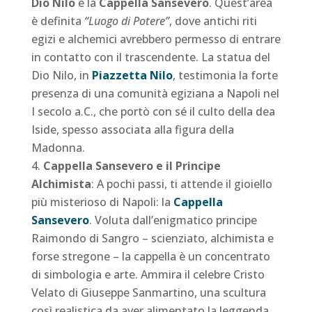
Dio Nilo
e la
Cappella Sansevero
. Quest’area
è definita
“Luogo di Potere”
, dove antichi riti
egizi e alchemici avrebbero permesso di entrare
in contatto con il trascendente. La statua del
Dio Nilo, in
Piazzetta Nilo
, testimonia la forte
presenza di una comunità egiziana a Napoli nel
I secolo a.C., che portò con sé il culto della dea
Iside, spesso associata alla figura della
Madonna.
Cappella Sansevero e il Principe
Alchimista
: A pochi passi, ti attende il gioiello
più misterioso di Napoli: la
Cappella
Sansevero
. Voluta dall’enigmatico principe
Raimondo di Sangro – scienziato, alchimista e
forse stregone – la cappella è un concentrato
di simbologia e arte. Ammira il celebre Cristo
Velato di Giuseppe Sanmartino, una scultura
così realistica da aver alimentato la leggenda