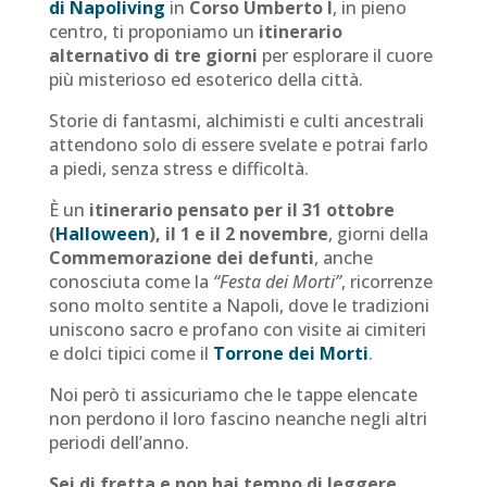
di Napoliving
in
Corso Umberto I
, in pieno
centro, ti proponiamo un
itinerario
alternativo di tre giorni
per esplorare il cuore
più misterioso ed esoterico della città.
Storie di fantasmi, alchimisti e culti ancestrali
attendono solo di essere svelate e potrai farlo
a piedi, senza stress e difficoltà.
È un
itinerario pensato per il 31 ottobre
(
Halloween
), il 1 e il 2 novembre
, giorni della
Commemorazione dei defunti
, anche
conosciuta come la
“Festa dei Morti”
, ricorrenze
sono molto sentite a Napoli, dove le tradizioni
uniscono sacro e profano con visite ai cimiteri
e dolci tipici come il
Torrone dei Morti
.
Noi però ti assicuriamo che le tappe elencate
non perdono il loro fascino neanche negli altri
periodi dell’anno.
Sei di fretta e non hai tempo di leggere