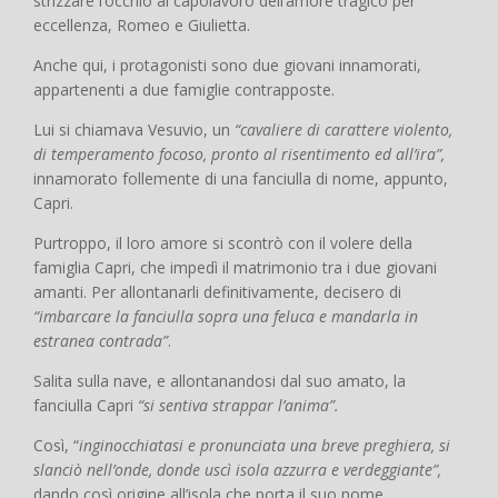
strizzare l’occhio al capolavoro dell’amore tragico per
eccellenza, Romeo e Giulietta.
Anche qui, i protagonisti sono due giovani innamorati,
appartenenti a due famiglie contrapposte.
Lui si chiamava Vesuvio, un
“cavaliere di carattere violento,
di temperamento focoso, pronto al risentimento ed all’ira”,
innamorato follemente di una fanciulla di nome, appunto,
Capri.
Purtroppo, il loro amore si scontrò con il volere della
famiglia Capri, che impedì il matrimonio tra i due giovani
amanti. Per allontanarli definitivamente, decisero di
“imbarcare la fanciulla sopra una feluca e mandarla in
estranea contrada”
.
Salita sulla nave, e allontanandosi dal suo amato, la
fanciulla Capri
“si sentiva strappar l’anima”.
Così, “
inginocchiatasi e pronunciata una breve preghiera, si
slanciò nell’onde, donde uscì isola azzurra e verdeggiante”,
dando così origine all’isola che porta il suo nome.