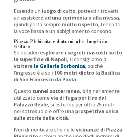
Essendo un
luogo di culto
, potresti ritrovarti
ad
assistere ad una cerimonia o alla messa
,
quindi porta sempre
molto rispetto
, tenendo
la voce bassa e un abbigliamento consono.
Piazza Plebiscito e dintorni: altri luoghi da
visitare
Se desideri
esplorare i segreti nascosti sotto
la superficie di Napoli
, ti consigliamo di
visitare
la Galleria Borbonica
, poiché
l’ingresso è a soli
100 metri dietro la Basilica
di San Francesco da Paola
.
Questo
tunnel sotterraneo
, originariamente
utilizzato come
via di fuga per il re dal
Palazzo Reale
, si estende per oltre 25 metri
nel sottosuolo e offre una
prospettiva unica
sulla storia della città
.
Non dimenticare che nelle
vicinanze di Piazza
Plebiscito
si trova anche uno degli ingressi di