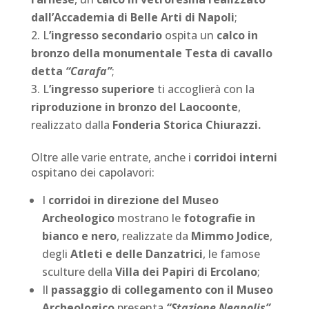
dall’Accademia di Belle Arti di Napoli
;
L
’ingresso secondario
ospita un
calco in
bronzo della monumentale Testa di cavallo
detta
“Carafa”
;
L
’ingresso superiore
ti accoglierà con la
riproduzione in bronzo del Laocoonte
,
realizzato dalla
Fonderia Storica Chiurazzi.
Oltre alle varie entrate, anche i
corridoi interni
ospitano dei capolavori:
I
corridoi in direzione del Museo
Archeologico
mostrano le
fotografie in
bianco e nero
, realizzate da
Mimmo Jodice
,
degli
Atleti e delle Danzatrici
, le famose
sculture della
Villa dei Papiri di Ercolano
;
Il
passaggio di collegamento con il Museo
Archeologico
presenta
“Stazione Neapolis”
,