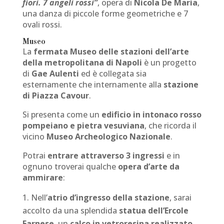
fiori. 7 angeli rossi”
, opera di
Nicola De Maria
,
una danza di piccole forme geometriche e 7
ovali rossi.
Museo
La
fermata Museo
delle stazioni dell’arte
della metropolitana di Napoli
è un progetto
di
Gae Aulenti
ed è collegata sia
esternamente che internamente alla
stazione
di Piazza Cavour
.
Si presenta come un
edificio in intonaco rosso
pompeiano e pietra vesuviana
, che ricorda il
vicino
Museo Archeologico Nazionale
.
Potrai
entrare attraverso 3 ingressi
e in
ognuno troverai qualche
opera d’arte da
ammirare
:
Nell’
atrio d’ingresso della stazione
, sarai
accolto da una splendida
statua dell’Ercole
Farnese
, un
calco in vetroresina realizzato