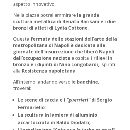
aspetto innovativo.
Nella piazza potrai ammirare
la grande
scultura metallica di Renato Barisani e i due
bronzi di atleti di Lydia Cottone
.
Questa
fermata delle stazioni dell’arte della
metropolitana di Napoli è dedicata alle
giornate dell’insurrezione che liberò Napoli
dall’occupazione nazista
e ospita i
rilievi in
bronzo e i dipinti di Nino Longobardi
, ispirati
alla
Resistenza napoletana
.
All’interno, andando verso l
e banchine
,
troverai:
Le scene di caccia e i
“guerrieri”
di Sergio
Fermariello
;
L
a scultura in lamiera di alluminio
accartocciata di Baldo Diodato
;
L’installazione
“Sabe que la lucha es cruel”