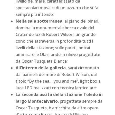
livello del mare, caratterizzato da
spettacolari mosaici di un azzurro che si fa
sempre più intenso;
Nella sala sotterranea
, al piano dei binari,
domina la monumentale bocca ovale del
Crater de luz di Robert Wilson, un grande
cono che attraversa in profondità tutti i
livelli della stazione; sulle pareti, potrai
ammirare le Olas, onde in rilievo progettate
da Oscar Tusquets Blanca;
All’interno della galleria
, sarai circondato
dai pannelli del mare di Robert Wilson, dal
titolo “By the sea… you and me”, light box a
luce LED realizzati con tecnica lenticolare;
La seconda uscita della stazione Toledo in
largo Montecalvario
, progettata sempre da
Oscar Tusquets, è arricchita da altre opere
d’arte, come Razza Umana di Oliviero