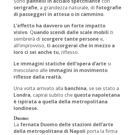
Sono
pannelli in acciaio specchiante
con
serigrafie
, a grandezza naturale, di
fotografie
di passeggeri in attesa o in cammino
.
L’effetto ha davvero un forte impatto
visivo
. Q
uando scendi dalle scale mobili
ti
sembrerà di
scorgere tante persone
e,
all’improvviso,
ti accorgerai che in mezzo a
loro ci sei anche tu
, riflesso.
Le immagini statiche dell’opera d’arte
si
mescolano alle
immagini in movimento
riflesse dalla realtà.
Una volta arrivato alla
banchina
, se sei stato a
Londra
, capirai subito che
questa napoletana
è ispirata a quella della metropolitana
londinese.
Duomo
La
fernata Duomo
delle stazioni dell’arte
della metropolitana di Napoli
porta la firma