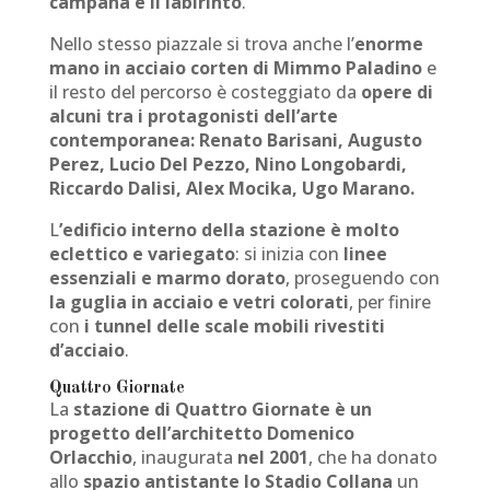
campana e il labirinto
.
Nello stesso piazzale si trova anche l’
enorme
mano in acciaio corten di Mimmo Paladino
e
il resto del percorso è costeggiato da
opere di
alcuni tra i protagonisti dell’arte
contemporanea: Renato Barisani, Augusto
Perez, Lucio Del Pezzo, Nino Longobardi,
Riccardo Dalisi, Alex Mocika, Ugo Marano.
L
’edificio interno della stazione è molto
eclettico e variegato
: si inizia con
linee
essenziali e marmo dorato
, proseguendo con
la guglia in acciaio e vetri colorati
, per finire
con
i tunnel delle scale mobili rivestiti
d’acciaio
.
Quattro Giornate
La
stazione di Quattro Giornate è un
progetto dell’architetto Domenico
Orlacchio
, inaugurata
nel 2001
, che ha donato
allo
spazio antistante lo Stadio Collana
un