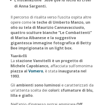
di Anna Sargenti.
Il percorso di risalita verso l’uscita ospita altre
opere come l
e teche di Umberto Manzo, un
olio su tela di Maurizio Cannavacciuolo,
quattro sculture bianche “Le Combattenti”
di Marisa Albanese e la suggestiva
gigantesca immagine fotografica di Betty
Bee imprigionata in un light box.
Vanvitelli
La
stazione Vanvitelli è un progetto di
Michele Capobianco,
affacciata sull’omonima
piazza al
Vomero
, è stata
inaugurata nel
1993
.
Gli
ambienti sono luminosi
e caratterizzati da
un’attenta scelta dei
colori: sfumature di blu,
lilla e giallo
.
Nell’atrio d’ingresso potrai ammirare
Off