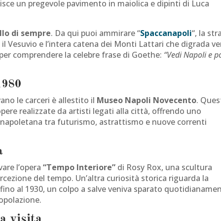
sce un pregevole pavimento in maiolica e dipinti di Luca
llo di sempre
. Da qui puoi ammirare “
Spaccanapoli
“, la st
o, il Vesuvio e l’intera catena dei Monti Lattari che digrada v
o per comprendere la celebre frase di Goethe:
“Vedi Napoli e p
1980
no le carceri è allestito il
Museo Napoli Novecento
. Ques
re realizzate da artisti legati alla città, offrendo uno
 napoletana tra futurismo, astrattismo e nuove correnti
à
vare l’opera
“Tempo Interiore”
di Rosy Rox, una scultura
percezione del tempo. Un’altra curiosità storica riguarda la
 fino al 1930, un colpo a salve veniva sparato quotidianame
popolazione.
a visita