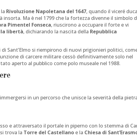
 la
Rivoluzione Napoletana del 1647
, quando il viceré duc
tà insorta. Ma è nel 1799 che la fortezza divenne il simbolo d
ora Pimentel Fonseca
, riuscirono a occupare il forte e vi
la libertà
, dichiarando la nascita della
Repubblica
 di Sant’Elmo si riempirono di nuovi prigionieri politici, com
funzione di carcere militare cessò definitivamente solo nel
è stato aperto al pubblico come polo museale nel 1988.
ere
 immergersi in un percorso che unisce la severità della pietr
sso e attraversato il portale in piperno con lo stemma di Ca
 si trova la
Torre del Castellano
e la
Chiesa di Sant’Erasm