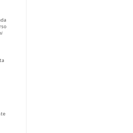
rada
erso
oi
ta
nte