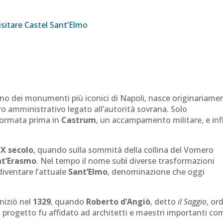
isitare Castel Sant’Elmo
uno dei monumenti più iconici di Napoli, nasce originariame
ro amministrativo legato all’autorità sovrana. Solo
formata prima in
Castrum
, un accampamento militare, e inf
l
X secolo
, quando sulla sommità della collina del Vomero
nt’Erasmo
. Nel tempo il nome subì diverse trasformazioni
iventare l’attuale
Sant’Elmo
, denominazione che oggi
iniziò nel
1329
, quando
Roberto d’Angiò
, detto
il Saggio
, or
Il progetto fu affidato ad architetti e maestri importanti co