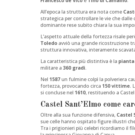
Francesco de Vico
e
Tino di Camaino
.
All’epoca la struttura era nota come
Cast
strategica per controllare le vie che dall
dominante rese subito chiara la sua imp
L’aspetto attuale della fortezza risale per
Toledo
avviò una grande ricostruzione tra
struttura innovativa, interamente scavat
La caratteristica più distintiva è la
pianta
militare a
360 gradi
.
Nel
1587
un fulmine colpì la polveriera c
fortezza, provocando circa
150 vittime
. 
si concluse nel
1610
, restituendo a Castel
Castel Sant’Elmo come car
Oltre alla sua funzione difensiva,
Castel 
sue celle hanno ospitato figure illustri ch
Tra i prigionieri più celebri ricordiamo il f
la principessa Giovanna di Capua.