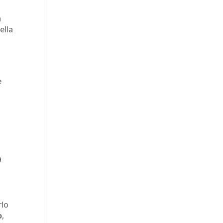
a
ella
e
a
rlo
o
,