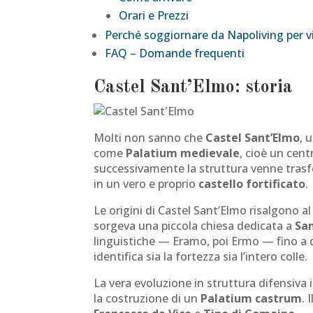
Orari e Prezzi
Perché soggiornare da Napoliving per v
FAQ – Domande frequenti
Castel Sant’Elmo: storia
Molti non sanno che
Castel Sant’Elmo
, 
come
Palatium medievale
, cioè un cent
successivamente la struttura venne tras
in un vero e proprio
castello fortificato
.
Le origini di Castel Sant’Elmo risalgono a
sorgeva una piccola chiesa dedicata a
Sa
linguistiche — Eramo, poi Ermo — fino a d
identifica sia la fortezza sia l’intero colle.
La vera evoluzione in struttura difensiva 
la costruzione di un
Palatium castrum
. 