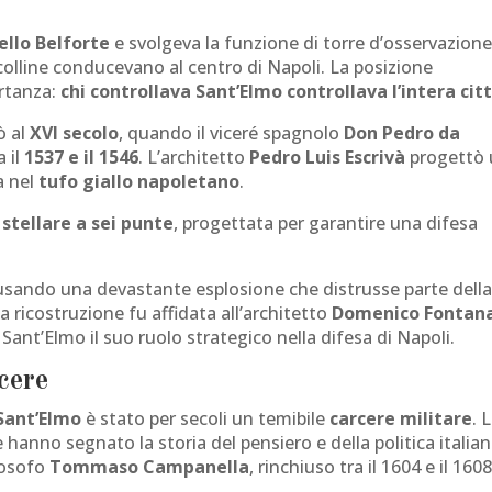
ello Belforte
e svolgeva la funzione di torre d’osservazion
e colline conducevano al centro di Napoli. La posizione
ortanza:
chi controllava Sant’Elmo controllava l’intera cit
ò al
XVI secolo
, quando il viceré spagnolo
Don Pedro da
 il
1537 e il 1546
. L’architetto
Pedro Luis Escrivà
progettò
a nel
tufo giallo napoletano
.
 stellare a sei punte
, progettata per garantire una difesa
ausando una devastante esplosione che distrusse parte dell
La ricostruzione fu affidata all’architetto
Domenico Fontan
 Sant’Elmo il suo ruolo strategico nella difesa di Napoli.
cere
Sant’Elmo
è stato per secoli un temibile
carcere militare
. 
e hanno segnato la storia del pensiero e della politica italian
ilosofo
Tommaso Campanella
, rinchiuso tra il 1604 e il 1608