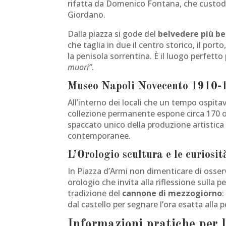
rifatta da Domenico Fontana, che custodi
Giordano.
Dalla piazza si gode del
belvedere più be
che taglia in due il centro storico, il port
la penisola sorrentina. È il luogo perfett
muori”
.
Museo Napoli Novecento 1910-
All’interno dei locali che un tempo ospitava
collezione permanente espone circa 170 ope
spaccato unico della produzione artistica
contemporanee.
L’Orologio scultura e le curiosit
In Piazza d’Armi non dimenticare di osser
orologio che invita alla riflessione sulla 
tradizione del
cannone di mezzogiorno
:
dal castello per segnare l’ora esatta alla 
Informazioni pratiche per l