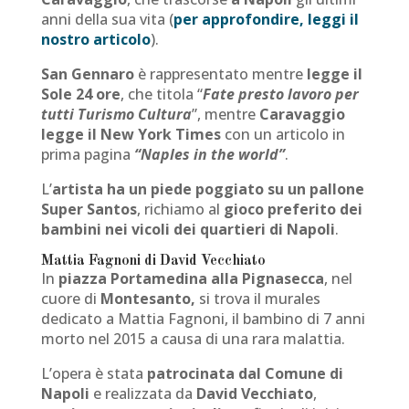
anni della sua vita (
per approfondire, leggi il
nostro articolo
).
San Gennaro
è rappresentato mentre
legge il
Sole 24 ore
, che titola “
Fate presto lavoro per
tutti Turismo Cultura
”, mentre
Caravaggio
legge il New York Times
con un articolo in
prima pagina
“Naples in the world”
.
L’
artista ha un piede poggiato su un pallone
Super Santos
, richiamo al
gioco preferito dei
bambini nei vicoli dei quartieri di Napoli
.
Mattia Fagnoni di David Vecchiato
In
piazza Portamedina alla Pignasecca
, nel
cuore di
Montesanto,
si trova il murales
dedicato a Mattia Fagnoni, il bambino di 7 anni
morto nel 2015 a causa di una rara malattia.
L’opera è stata
patrocinata dal Comune di
Napoli
e realizzata da
David Vecchiato
,