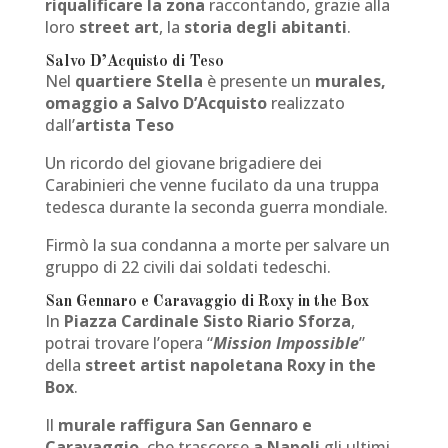
riqualificare la zona
raccontando, grazie alla
loro
street art
, la
storia degli abitanti
.
Salvo D’Acquisto di Teso
Nel
quartiere Stella
è presente un
murales,
omaggio a Salvo D’Acquisto
realizzato
dall’
artista Teso
Un ricordo del giovane brigadiere dei
Carabinieri che venne fucilato da una truppa
tedesca durante la seconda guerra mondiale.
Firmò la sua condanna a morte per salvare un
gruppo di 22 civili dai soldati tedeschi.
San Gennaro e Caravaggio di Roxy in the Box
In
Piazza Cardinale Sisto Riario Sforza
,
potrai trovare l’opera “
Mission Impossible
”
della
street artist napoletana Roxy in the
Box
.
Il
murale raffigura San Gennaro e
Caravaggio
, che trascorse
a Napoli
gli ultimi