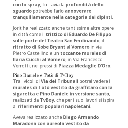
con lo spray
, tuttavia la
profondità dello
sguardo
potrebbe farlo
annoverare
tranquillamente nella categoria dei dipinti
.
Jorit ha realizzato anche tantissime altre opere
in città come il
trittico di Eduardo De Filippo
sulle porte del Teatro San Ferdinando
, il
ritratto di Kobe Bryant
al
Vomero
in via
Pietro Castellino e un
toccante murales di
Ilaria Cucchi al Vomero
, in Via Francesco
Verrotti, nei pressi di
Piazza Medaglie D’Oro
.
Pino Daniele e Totò di TvBoy
Tra i vicoli di
Via dei Tribunali
potrai vedere i
murales di Totò vestito da graffitaro con la
sigaretta e Pino Daniele in versione santo
,
realizzati da
TvBoy
, che per i suoi lavori si ispira
ai
riferimenti popolari napoletani
.
Aveva realizzato anche
Diego Armando
Maradona con aureola vestito da