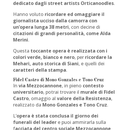
dedicato dagli street artists Orticanoodles
.
Hanno voluto
ricordare ed omaggiare il
giornalista ucciso dalla camorra con
un’opera lunga 38 metri
, con decine di
citazioni di grandi personalità, come Alda
Merini
.
Questa
toccante opera è realizzata con i
colori verde, bianco e nero
, per
ricordare la
Mehari, auto storica di Siani
, e quelli dei
caratteri della stampa
.
Fidel Castro di Mono Gonzales e Tono Cruz
In
via Mezzocannone
, in pieno
contesto
universitario
, potrai trovare il
murale di Fidel
Castro
, omaggio al
valore della Resistenza
,
realizzato da
Mono Gonzales e Tono Cruz
.
L’
opera è stata conclusa il giorno dei
funerali del leader
e puoi ammirarla sulla
f
acciata del centro sociale Mezzocannone