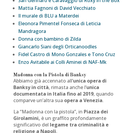
San Gennaro e Caravaggio di Roxy in the Box
Mattia Fagnoni di David Vecchiato
Il murale di BLU a Materdei
Eleonora Pimentel Fonseca di Leticia
Mandragora
Donna con bambino di Zilda
Giancarlo Siani degli Orticanoodles
Fidel Castro di Mono Gonzales e Tono Cruz
Enzo Avitabile ai Colli Aminei di NAF-Mk
Madonna con la Pistola di Banksy
Abbiamo già accennato all’
unica opera di
Banksy in città
, rimasta anche l’
unica
documentata in Italia fino al 2019
, quando
comparve un’altra sua
opera a Venezia
.
La “Madonna con la pistola”, in
Piazza dei
Girolamini,
è un graffito profondamente
significativo del
legame tra criminalità e
religione a Napoli
.