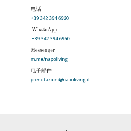
电话
+39 342 394 6960
WhatsApp
+39 342 394 6960
Messenger
m.me/napoliving
电子邮件
prenotazioni@napoliving.it