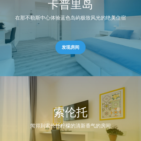
卡普里岛
在那不勒斯中心体验蓝色岛屿极致风光的绝美住宿
发现房间
索伦托
闻得到索伦托柠檬的清新香气的房间